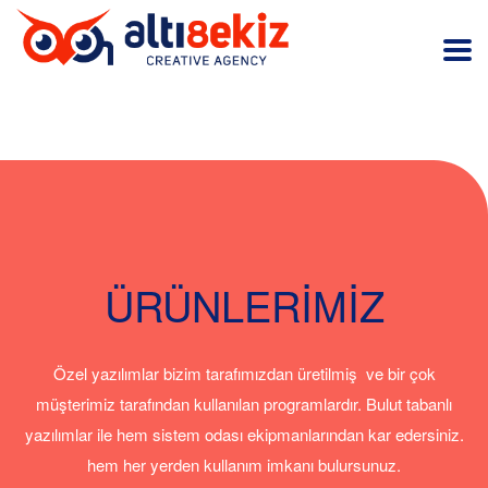
ÜRÜNLERIMIZ
Özel yazılımlar bizim tarafımızdan üretilmiş ve bir çok
müşterimiz tarafından kullanılan programlardır. Bulut tabanlı
yazılımlar ile hem sistem odası ekipmanlarından kar edersiniz.
hem her yerden kullanım imkanı bulursunuz.